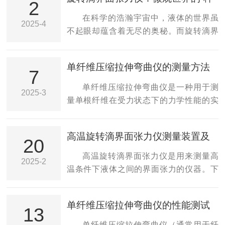
果的准确性和可靠性，在使用大平台接触
2
精密仪器。一、工作原理：光的折射与反
角测量仪时需要注意以下几点：1.样品表面
在科学的浩瀚宇宙中，液体的世界虽
2025-4
射交响曲光学接触角测量仪的核心在于利
清洁保持表面洁净：在进行接触角测量
不起眼却蕴含着无尽的奥秘。而旋转滴界
用光的折射和反射原理，捕捉液滴与固体
前，样品表面必须清洁。表面污染物（如
面张力仪，正是探索这些奥秘的重要钥匙
表面接触边缘的...
油污、灰尘、指纹等）会影响液滴的接触
之一。它如同一位精准的裁判，在微观的
单纤维压缩拉伸弯曲仪的测量方法
角，从而导致测量结果误差。使用适当的
舞台上衡量着液体之间相互作用的力量
7
及其装置
清洁方法：可以使用酒精、去离子水等清
——界面张力。旋转滴界面张力仪的核心
单纤维压缩拉伸弯曲仪是一种用于测
2025-3
洁剂清洗样品表面，确保表面无污染物。
原理基于液滴在旋转过程中所受的力学平
量单根纤维在受力状态下的力学性能的实
若表面为特定材料，还可以使用适合该材
衡。当一滴待测液体被巧妙地放置在两种
验设备。它主要用于研究纤维在不同负载
料的清洁方法。...
互不相溶的液体界面之上时，一场精妙的
下的压缩、拉伸和弯曲等行为，以评估纤
高温旋转滴界面张力仪测量装置及
舞蹈便悄然上演。随着仪器的旋转，液滴
维的物理性能、弹性、强度等特性。其测
20
测量方法
仿佛置身于一个无形的漩涡之中，既受到
量方法和装置可以根据不同的测试需求进
高温旋转滴界面张力仪是用来测量高
2025-2
来自周围液体的温柔拥抱——界面张力的
行设计，以下是一般的测量方法及其装置
温条件下液体之间的界面张力的仪器。下
作用，又承受着旋转带来的离心力挑战。
结构。一、测量方法1.压缩测试原理：在压
面是测量装置及测量方法的步骤：测量装
这两种力量在液滴上...
缩测试中，单纤维被置于两个平行的压头
置：高温旋转滴界面张力仪：包括旋转部
单纤维压缩拉伸弯曲仪的性能测试
之间，逐渐施加压力，直到纤维发生压缩
分、加热装置、温度控制装置等。高温环
13
变形。通过测量力和变形，可以得到纤维
境控制装置：确保测量环境能够达到高温
单纤维压缩拉伸弯曲仪（通常用于纤