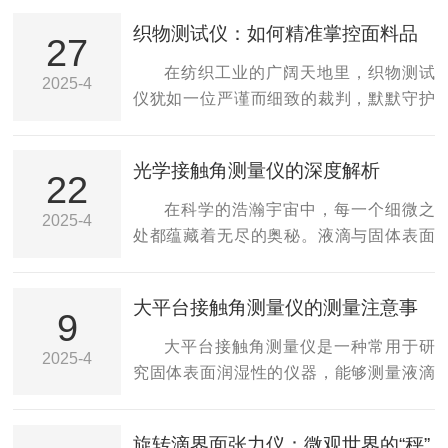
织物测试仪：如何精准掌控面料品
27
质？
在纺织工业的广阔天地里，织物测试
2025-4
仪犹如一位严谨而细致的裁判，默默守护
着产品质量的关卡。它虽不常居于聚光灯
下，却以无声的力量，确保每一匹织物都
光学接触角测量仪的深度解析
能达到既定的标准，成为消费者信赖的选
22
择。它的存在，是科技与工艺结合的体
在科学的浩瀚宇宙中，每一个细微之
2025-4
现，也是纺织行业不断追求品质的见证。
处都蕴藏着无尽的奥秘。液滴与固体表面
一、工作原理探秘织物测试仪的核心，在
接触的那一刹那，所形成的角度——接触
于其精密的测量系统与科学的测试方法。
角，不仅是一个简单的几何量度，更是材
大平台接触角测量仪的测量注意事
这些设备通常集成了力学、光学、电子等
料表面性质、湿润性能以及界面相互作用
9
项
多个领域的技术，能够模拟织物在实际使
力的直观反映。在这个微观世界的探索之
大平台接触角测量仪是一种常用于研
2025-4
用中的受力情况，如拉伸、压缩、摩擦、
旅中，光学接触角测量仪作为一把精准
究固体表面润湿性的仪器，能够测量液滴
磨损等，从而全面评估织物的物理性能和
的“钥匙”，为我们打开了理解材料表面特性
在固体表面的接触角，进而反映表面的润
耐用性。例如，通过...
的大门。本文将从工作原理、关键技术、
湿性、亲水性或疏水性。为了保证测量结
旋转滴界面张力仪：微观世界的“秤”
应用领域及挑战四个方面，深入剖析这一