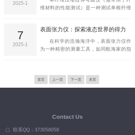
2025-1
的压缩模量。步骤：将待测试的单纤维固
条件。液体样品：待测液体需要放置在高
维材料的性能测试）是一种测试单根纤维
定在压缩装置的夹具中。启动压缩装置，
温条件下。测量设备：如数字显微镜、光
在不同机械力作用下的力学性能的仪器。
逐步施加压力...
学传感器等。测量方法：准备工作：将液
它可以模拟纤维在实际使用中可能遭遇的
表面张力仪：探索液态世界的得力
体样品放置在高温旋转滴界面张力仪中，
拉伸、压缩和弯曲等力学行为，帮助研究
7
助手
设定需要的高温条件。调试仪器：确保仪
人员评估材料的抗拉、抗压、弯曲性能以
在科学的浩瀚海洋中，表面张力仪作
2025-1
器正常工作，校准温度、转速等参数。形
及其在特定条件下的耐久性。以下是关于
为一种精密的测量工具，如同航海家的指
成液滴：通过旋转部分形成待测液体的液
单纤维压缩拉伸弯曲仪性能测试的常见步
南针，指引着我们深入探索液态物质的神
滴。测量界面张力...
骤和注意事项：1.测试原理单纤维压缩拉伸
秘世界。尽管其原理和特性令人着迷，但
弯曲仪通过施加不同方向的力（压缩、拉
今天，让我们将焦点从这些技术细节上移
伸、弯曲等）在单根纤维上，来测定纤维
首页
上一页
下一页
末页
开，转而探讨它在实际应用中的多样性和
的力学性能。该设备可以测试纤维在不同
它对我们日常生活的深远影响。表面张
加载条件下的应力-应变曲线，获取其拉伸
力，这一看似抽象的概念，实则与我们的
模量、压缩...
生活息息相关。从清晨露珠在叶尖的轻盈
悬挂，到雨后水面上昆虫的轻盈漫步，这
Contact Us
些都是表面张力作用的直观展现。而该设
备，则是科学家们用以量化和研究这些现
联系QQ：373058058