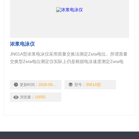
浓浆电泳仪
JN01A型浓浆电泳仪采用质量交换法测定Zeta电位。所谓质量
交换型Zeta电位测定仪实际上仍是根据电泳速度测定Zeta电
位，但不是逐个观察颗粒的运动速度，而是把速度转化为质
量，将定向运动的颗粒收集在电极上，根据电极的增重计算
Zeta电位。收集颗粒的电极就是可以自由装卸的样品池的底
更新时间：
2026-06-11
型号：
JN01A型
部，它的增重是通过称量样品池实验前与实验后的重量求得
浏览量：
10055
的。