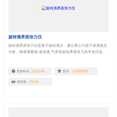
旋转滴界面张力仪
旋转滴界面张力仪是基于旋转滴法，通过离心力场下液滴形态
分析，精准测量液-液或液-气体系超低界面张力的专业仪器。
广泛应用于石油三次采油（驱油剂优化）、生物医药（药物载
体研究）、材料科学（纳米分散性分析）等领域，是界面科学
研究与工业质控的核心设备。
更新时间：
2026-06-12
型号：
JJ2000B型
浏览量：
15114