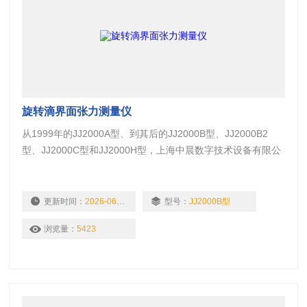
旋转滴界面张力测量仪
从1999年的JJ2000A型、到其后的JJ2000B型、JJ2000B2
型、JJ2000C型和JJ2000H型，上海中晨数字技术设备有限公
司推出的旋转滴超低界面张力仪已经面世整整20年。JJ2000B
型旋转滴超低界面张力仪是上海中晨数字技术设备有限公司综
合国内外类似产品的优点，采用计算机控制及多媒体技术于
更新时间：
2026-06-11
型号：
JJ2000B型
2000年开发的产品型号。尽管这是2000年开发的产品型号，
浏览量：
5423
但其经典的设计至今仍受到不少用