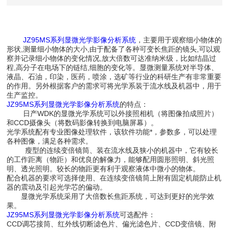
JZ95MS系列显微光学影像分析系统
，主要用于观察细小物体的
形状,测量细小物体的大小,由于配备了各种可变长焦距的镜头,可以观
察并记录细小物体的变化情况,放大倍数可达准纳米级，比如结晶过
程,高分子在电场下的链结,细胞的变化等。显微测量系统对半导体、
液晶、石油，印染，医药，喷涂，选矿等行业的科研生产有非常重要
的作用。另外根据客户的需求可将光学系装于流水线及机器中，用于
生产监控。
JZ95MS系列显微光学影像分析系统
的特点：
日产WDK的显微光学系统可以外接照相机（将图像拍成照片）
和CCD摄像头（将数码影像转换到电脑屏幕）。
光学系统配有专业图像处理软件，该软件功能*，参数多，可以处理
各种图像，满足各种需求。
瘦型的连续变倍镜筒、装在流水线及狭小的机器中，它有较长
的工作距离（物距）和优良的解像力，能够配用圆形照明、斜光照
明、透光照明。较长的物距更有利于观察液体中微小的物体。
配合机器的要求可选择使用、在连续变倍镜筒上附有固定机能防止机
器的震动及引起光学芯的偏动。
显微光学系统采用了大倍数长焦距系统，可达到更好的光学效
果。
JZ95MS系列显微光学影像分析系统
可选配件：
CCD调芯接筒、红外线切断滤色片、偏光滤色片、CCD变倍镜、附