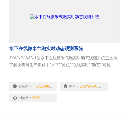
水下在线微米气泡实时动态观测系统
JXWNP-WJS-1型水下在线微米气泡实时动态观测系统正是为
了解决科研生产实践中“水下”“原位”“在线实时”“动态”“可甄
别”这几个关键词而开发的检测设备：适用在流体环境中观测悬
浮的微米级颗粒、胶体、气泡类物质。由于采用显微实像技
术，检测结果是“所见即所得”，还可甄别颗粒、胶体、气泡类
更新时间：
2026-06-11
型号：
JXWNP-WJS-1 型
物质，该设备大大丰富了易失样品的观测、检验手段，帮助我
浏览量：
3939
们更为简易地了解此类微小物体的生成、运动、作用模式。