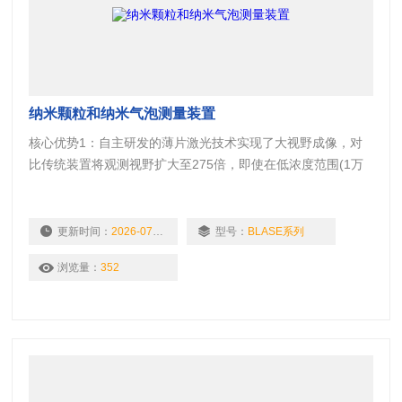
纳米颗粒和纳米气泡测量装置
核心优势1：自主研发的薄片激光技术实现了大视野成像，对
比传统装置将观测视野扩大至275倍，即使在低浓度范围(1万
～1000万个/ml)下，仍可实现稳定观测与精确测量。其中
BLASE X型号可实现数量浓度高达10亿个/ml的测量(10万个～
10亿个/ml)。 核心优势2：利用区域划分算法，将大视野分割
更新时间：
2026-07-17
型号：
BLASE系列
为多个观测区域同时测量，获取多个平行样本数据，可精确评
浏览量：
352
估气泡粒径的分布均匀性。