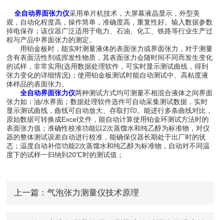
全自动界面张力仪
采用单片机技术，大屏幕液晶显示，外型美
观，自动化程度高，操作简单，准确度高，重复性好。输入数据参数
掉电保存；该仪器广泛适用于电力、石油、化工、铁路等行业生产过
程与产品中界面张力的测定。
用铂金板时，能实时测量液体的表面张力或界面张力，对于测量
含有表面活性剂或挥发性物质，其表面张力会随时间不同而发生变化
的试样，非常实用(选用数据处理软件，可实时显示测试曲线，得到
张力变化的详细情况)；使用铂金板测试时能自动测试中、高粘度液
体样品的表面张力。
全自动界面张力仪
两种测试方式均可测量不相混合液体之间界面
张力如：油/水界面；数据处理软件选件可自动采集测试数据，实时
显示测试曲线，曲线可自动放大、存取打印。能进行多条曲线对比，
原始数据可转换成Excel文件，能自动计算使用铂金环测试方法时的
表面张力值；准确性校准功能以2次蒸馏水和纯乙醇为标准物，对仪
器的整体测试误差自动进行校准，能确保仪器长期处于出厂时的状
态；温度自动补偿功能2次蒸馏水和纯乙醇为标准物，自动对不同温
度下的试样一归纳到20℃时的测试值；
上一篇：
气泡张力测量仪技术原理