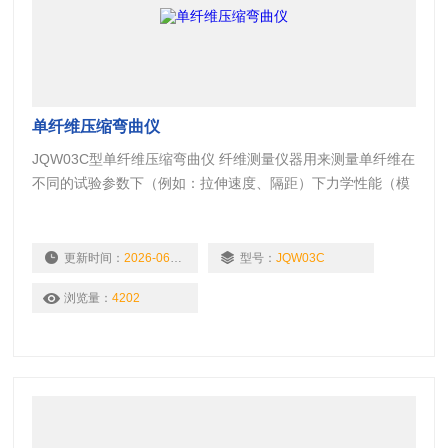
单纤维压缩弯曲仪
JQW03C型单纤维压缩弯曲仪 纤维测量仪器用来测量单纤维在
不同的试验参数下（例如：拉伸速度、隔距）下力学性能（模
量、断裂功和断裂伸长等）、外观形态（纤维的形貌、直径、
长度、断裂断形貌和断裂过程）等，通过这些参数的测量来表
征纤维材料的特征，为纤维材料的应用和贸易过程中提供指导
更新时间：
2026-06-11
型号：
JQW03C
和参考的指标。
浏览量：
4202