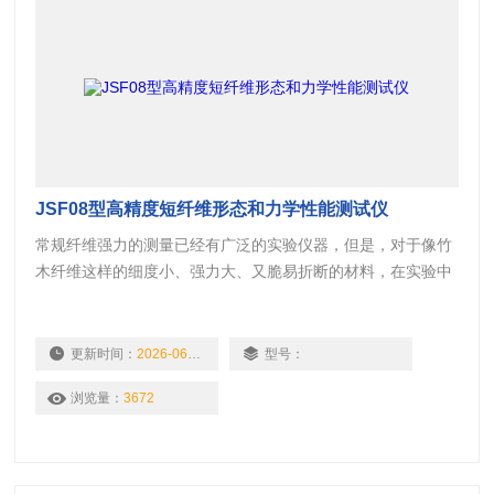
JSF08型高精度短纤维形态和力学性能测试仪
常规纤维强力的测量已经有广泛的实验仪器，但是，对于像竹
木纤维这样的细度小、强力大、又脆易折断的材料，在实验中
试样的制取是很大的问题，因此，与特殊制取的试样相对应的
实验仪器也是特种纤维拉伸装置。JSF08型高精度短纤维形态
和力学性能测试仪本就是在这样的背景下开发研制的，采用特
更新时间：
2026-06-11
型号：
殊的精密夹头对试样进行夹持，保证纤维的伸直，在拉伸过程
浏览量：
3672
中不打滑。