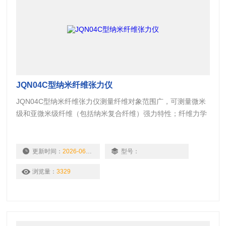
JQN04C型纳米纤维张力仪
JQN04C型纳米纤维张力仪测量纤维对象范围广，可测量微米
级和亚微米级纤维（包括纳米复合纤维）强力特性；纤维力学
测量特征指标丰富，可根据应力应变曲线计算弹性模量、拉伸
功、断裂应力、断裂应变、拉伸回复比等指标；可设定应力或
伸长恒定，测量纤维屈服蠕变性能
更新时间：
2026-06-11
型号：
浏览量：
3329