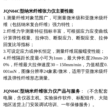
JQN04C型纳米纤维张力仪
主要性能
1.测量纤维对象范围广，可测量微米级和亚微米级纤
维（包括纳米复合纤维）强力特性；
2.纤维力学测量特征指标丰富，可根据应力应变曲线
计算弹性模量、拉伸功、断裂应力、断裂应变、拉伸
回复比等指标；
3.可设定应力或伸长恒定，测量纤维屈服蠕变性能；
4.纤维隔距长度最小可为1mm，最大伸长度20mm-20
0%，纤维最大拉伸速度30－150mm/min，力值精度0.
001mN，图像分辨率24象素/微米，适用于亚微米级纤
维及弹性纤维形态测量。
JQN04C型纳米纤维张力仪
产品与服务
：
（不含配套
电脑，含仪器主机、实验操作软件、标配组件、大陆
地区送货上门安装调试培训、一年保修服务）。