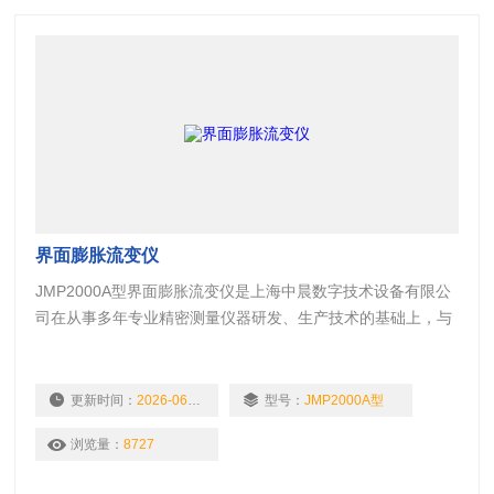
界面膨胀流变仪
JMP2000A型界面膨胀流变仪是上海中晨数字技术设备有限公
司在从事多年专业精密测量仪器研发、生产技术的基础上，与
中科院理化研究所强强合作的成果。它是一种新型的多功能精
密测量仪器，不仅保留了上海中晨生产的JM99系列动态膜压
记录仪（膜天平langmuir film balance）的全部功能，而且提
更新时间：
2026-06-11
型号：
JMP2000A型
供了不同的压缩速度、压缩面积、压缩方式（正弦、指数、驰
浏览量：
8727
豫等），以适应在实际工作中不同用途的特殊需要