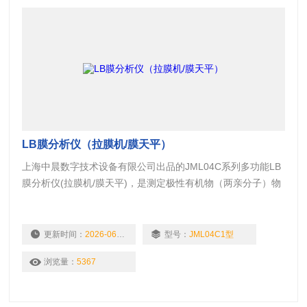
LB膜分析仪（拉膜机/膜天平）
上海中晨数字技术设备有限公司出品的JML04C系列多功能LB
膜分析仪(拉膜机/膜天平)，是测定极性有机物（两亲分子）物
理化学特性的精密测量仪器。可以动态地研究各种有极性有机
物质（蛋白质，脂质，高聚物等）的单分子层表面膜，记录膜
的分子表面积（ A）与表面张力（ r）或表面压力（π）之间的
更新时间：
2026-06-11
型号：
JML04C1型
函数关系，有名的生物膜脂质双层结构假说以及肺内可能存在
浏览量：
5367
一种表面活性物质，都是采用膜天平技术证实了上述观点。