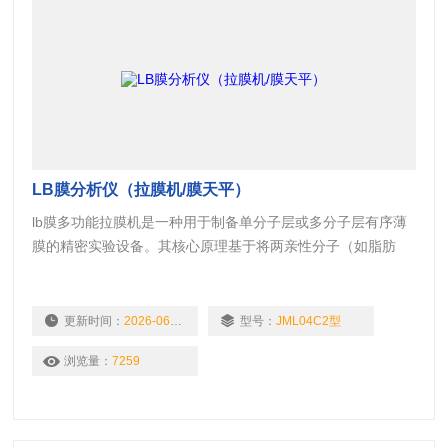
LB膜分析仪（拉膜机/膜天平）
lb膜多功能拉膜机是一种用于制备单分子层或多分子层有序薄
膜的精密实验设备。其核心原理基于将两亲性分子（如脂肪
酸、磷脂、聚合物等）在气-液界面上紧密排列，然后通过机械
装置将其有序地转移到固体基片上。
更新时间：
2026-06-11
型号：
JML04C2型
浏览量：
7259