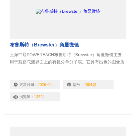
布鲁斯特（Brewster）角显微镜
上海中晨POWEREACH布鲁斯特（Brewster）角显微镜主要
用于观察气液界面上的有机分单分子膜。它具有出色的图像质
量和分辨率，是一种用于在线控制和观察形态膜参数 （例如：
均一性、稳定性、畴结构）的理想方式。布鲁斯特
（Brewster）角显微镜可应用包括LB膜的单层质量控制、单分
更新时间：
2026-06-11
型号：
JB04型
子膜组装技术、新合成材料的表征和污染监视。
浏览量：
13324