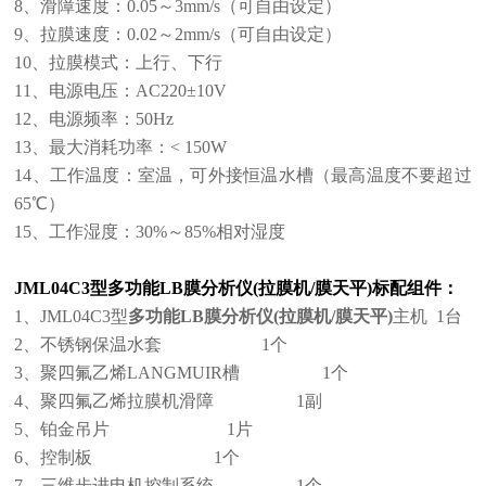
8、滑障速度：0.05～3mm/s（可自由设定）
9、拉膜速度：0.02～2mm/s（可自由设定）
10、拉膜模式：上行、下行
11、电源电压：AC220±10V
12、电源频率：50Hz
13、最大消耗功率：< 150W
14、工作温度：室温，可外接恒温水槽（最高温度不要超过
65℃）
15、工作湿度：30%～85%相对湿度
JML04C3型
多功能LB膜分析仪(拉膜机/膜天平)
标配组件：
1、JML04C3型
多功能LB膜分析仪(拉膜机/膜天平)
主机 1台
2、不锈钢保温水套 1个
3、聚四氟乙烯LANGMUIR槽 1个
4、聚四氟乙烯拉膜机滑障 1副
5、铂金吊片 1片
6、控制板 1个
7、三维步进电机控制系统 1个