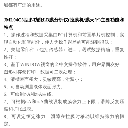
域都有广泛的用途。
JML04C3型
多功能LB膜分析仪(拉膜机/膜天平)
主要功能和
特点
1、操作过程和数据采集由PC计算机和前置单片机控制，实
现自动化和智能化，使人为操作误差的可能降到很低；
2、关键零部件（包括传感器）进口，测试数据精确，重复
性好；
3、基于WINDOW视窗的全中文操作软件，用户界面友好，
图形可存储打印，数据可二次处理；
4、液槽表面积大，灵敏度高，泄漏小；
5、可自动测量液体表面张力。
6、可绘制r-A和π-A曲线。
7、可根据r-A和π-A曲线设制成膜张力上下限，滑障反复压
缩和扩张成膜。
8、可设定恒定张力，滑障在拉膜时移动以维持张力的恒
定。