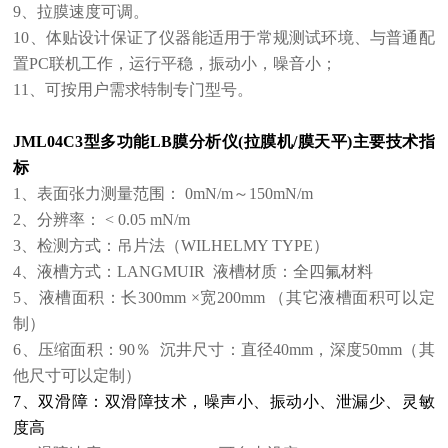
9、拉膜速度可调。
10、体贴设计保证了仪器能适用于常规测试环境、与普通配
置PC联机工作，运行平稳，振动小，噪音小；
11、可按用户需求特制专门型号。
JML04C3型
多功能LB膜分析仪(拉膜机/膜天平)
主要技术指
标
1、表面张力测量范围： 0mN/m～150mN/m
2、分辨率： < 0.05 mN/m
3、检测方式：吊片法（WILHELMY TYPE）
4、液槽方式：LANGMUIR 液槽材质：全四氟材料
5、液槽面积：长300mm ×宽200mm （其它液槽面积可以定
制）
6、压缩面积：90％ 沉井尺寸：直径40mm，深度50mm（其
他尺寸可以定制）
7、双滑障：双滑障技术，噪声小、振动小、泄漏少、灵敏
度高