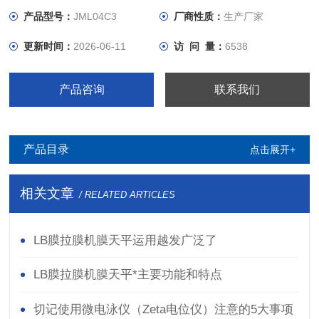
产品型号：
JML04C3
厂商性质：
生产厂家
更新时间：
2026-06-11
访 问 量：
6538
产品咨询
联系我们
产品目录
点击展开+
相关文章
/ RELATED ARTICLES
LB膜拉膜机膜天平运用越发广泛了
LB膜拉膜机膜天平*主要功能和特点
切记使用微电泳仪（Zeta电位仪）注意的5大事项