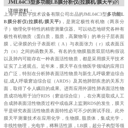
JML04C3型
多功能LB膜分析仪(拉膜机/膜天平)
的
详细资料：
上海中晨数字技术设备有限公司出品的JML04C3型
多功能L
B膜分析仪(拉膜机/膜天平)
，是测定极性有机物（两亲分
子）物理化学特性的精密测量仪器。可以动态地研究各种有
极性有机物质（蛋白质，脂质，高聚物等）的单分子层表面
膜，记录膜的分子表面积（ A）与表面张力（ r）或表面压
力（π）之间的函数关系。有名的生物膜脂质双层结构假说
以及肺内可能存在一种表面活性物质，都是采用膜天平技术
证实了上述观点。近年来，膜天平在生物医学领域的应用日
趋广泛，特别在分析肺表面活性物质与新生儿呼吸窘迫综合
征,成人呼吸窘迫综合征（ARDS）及其他肺部疾患的关系方
面，取得了令人瞩目的成果。进而应用外源性肺表面活性物
质成功地用于治疗RDS（窘迫综合症），在分离提取或人工
合成肺表面活性物质过程中或临床上监测RDS的发生，膜天
平是研究表面活性物质表面特性必可不少的测试手段。此外
膜天平测量技术在应用化学，生物膜, 脂质体，集成光学，
非线性物理，光电学，稀释活性源，LB膜，超分子构型等领