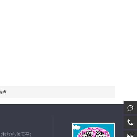
特点
仪（拉膜机/膜天平）