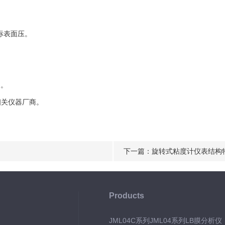
标表面压。
)。
关仪器厂商。
下一篇：
旋转式粘度计仪表结构
Products
JML04C系列JML04系列LB膜分析