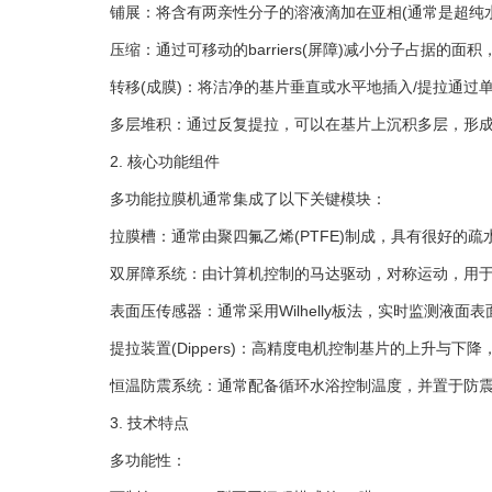
铺展：将含有两亲性分子的溶液滴加在亚相(通常是超纯水
压缩：通过可移动的barriers(屏障)减小分子占据的面
转移(成膜)：将洁净的基片垂直或水平地插入/提拉通过单
多层堆积：通过反复提拉，可以在基片上沉积多层，形成
2. 核心功能组件
多功能拉膜机通常集成了以下关键模块：
拉膜槽：通常由聚四氟乙烯(PTFE)制成，具有很好的疏
双屏障系统：由计算机控制的马达驱动，对称运动，用于
表面压传感器：通常采用Wilhelly板法，实时监测液面表
提拉装置(Dippers)：高精度电机控制基片的上升与下降
恒温防震系统：通常配备循环水浴控制温度，并置于防震
3. 技术特点
多功能性：