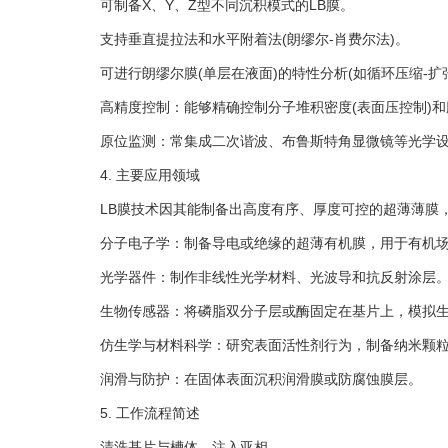
可制备X、Y、Z型不同沉积模式的LB膜。
支持垂直提拉法和水平附着法(朗缪尔-肖费尔法)。
可进行朗缪尔膜(单层在液面)的特性分析(如循环压缩-扩
高精度控制：能够精确控制分子堆积密度(表面压控制)和膜
原位监测：常集成二次谐波、布鲁斯特角显微镜等光学设
4. 主要应用领域
LB膜技术因其能制备出高度有序、厚度可控的超薄薄膜，
分子电子学：制备导电或绝缘的超薄有机膜，用于有机场
光学器件：制作非线性光学材料、光波导和抗反射涂层
生物传感器：将磷脂双分子层或酶固定在基片上，模拟生
仿生学与材料科学：研究表面活性剂行为，制备纳米颗粒
润滑与防护：在固体表面沉积润滑膜或防腐蚀膜层。
5. 工作流程简述
清洗基片与槽体，注入亚相。