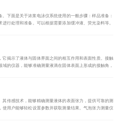
据记录。其次，...
备。下面是关于浓浆电泳仪系统使用的一般步骤：样品准备：
求进行处理和准备。可以根据需要添加缓冲液、荧光染料等。
清洗干净。确保样品槽内部没有杂质或污垢。加载样品：将经
避免产生气泡，并保持相同体积或相同浓度。设置运行参数：
、时间等。这些...
，它揭示了液体与固体界面之间的相互作用和表面性质。接触
领域的仪器，能够准确测量液滴在固体表面上形成的接触角，
将介绍原理、应用以及未来发展趋势。一、原理接触角是由液
决定的。通过将液滴放置在固体表面上，并利用影像分析或光
的接触角测量方...
。其传感技术，能够精确测量液体的表面张力，提供可靠的测
，使用户能够轻松设置参数并获取测量结果。气泡张力测量仪
体的表面张力，并提供相关数据分析。仪器采用耐腐蚀材料和
干扰能力。具有快速的响应时间，能够迅速进行测量并显示结
样品容器里，将一...