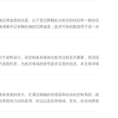
与颗粒的电荷量、粒径、形状以及溶液的粘度、离子浓度等因
粒的电荷量、粒径...
物沉降速度的仪器。以下是沉降颗粒分析仪的特征和一般的仪
确测量并记录颗粒物的沉降速度，提供可靠的数据用于进一步
的颗粒物，并且可以调整参数以满足不同应用需求。自动化操
品注入、数据采集和结果计算等过程，减少人工干预并提高效
的数据，并生成相...
对于材料设计、涂层制备和液体分散等过程至关重要。而润湿
的表面性质，为相关领域的研究提供宝贵的信息。本文将详细
工业领域中的重要性。一、原理润湿角是指液体与固体表面接
的平衡所决定的。通过测量液滴与固体表面之间的接触角来计
开时，润湿角为...
液体表面的张力。它通过精确的传感器和自动化控制系统，能
动界面张力仪的原理、特点以及应用领域。首先，全自动界面
量液体表面的测量环，在液体表面形成平衡的静水压力。这个
悬挂的货物质量变化，就可以计算出液体表面的张力值。通过