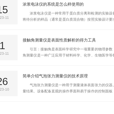
内部传感器和电子控制系统，实现了对张力的自动化测量和数
浓浆电泳仪的系统是怎么样使用的
15
浓浆电泳仪是一种常用于蛋白质分离和检测的实验设
23-11
将待分析的样品（通常是蛋白质混合物）按照实验设计要
准备样品槽：打开仪器，安装所需的样品槽，并将其预先
过处理和准备的样品加载到每个样品槽中。注意在加载时
根据实验要求，在仪器控制面板上设置运行参数，如电流强度
接触角测量仪是表面性质解析的得力工具
1
引言：接触角是表面科学研究中一项重要的物理参数
23-11
角测量仪是一种广泛应用于材料科学、化学、生物医学等
从而提供有关表面能、润湿性、液体粘附性等信息。本文
滴与固体表面之间的表面张力和固体表面能之间的平衡所
学方法测量液滴与固体表面之间的接触角度来实现测量。常见
简单介绍气泡张力测量仪的技术原理
26
气泡张力测量仪是一种用于测量液体表面张力的仪器
23-10
量结果。设备配备直观的操作界面和易于操作的控制面板
具备多种测量模式和功能，可以测量不同类型和性质的液
结构设计，能够适应不同的工作环境，并具备良好的抗
果，提高工作效率。气泡张力测量仪技术原理将被测液体放到