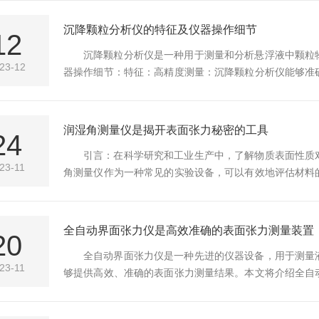
时，带电颗粒会受到电场力的作用而发生迁移。迁移速度
素有关。通过测量颗粒的迁移速度或迁移距离，可以推算出颗
沉降颗粒分析仪的特征及仪器操作细节
12
沉降颗粒分析仪是一种用于测量和分析悬浮液中颗粒
23-12
器操作细节：特征：高精度测量：沉降颗粒分析仪能够准
分析。宽范围适应性：该仪器可以适用于不同尺寸和类型
作：大部分沉降颗粒分析仪都具备自动化功能，包括样
率。数据处理与报告生成：该仪器通常配备软件来处理收集到
润湿角测量仪是揭开表面张力秘密的工具
24
引言：在科学研究和工业生产中，了解物质表面性质
23-11
角测量仪作为一种常见的实验设备，可以有效地评估材料
介绍润湿角测量仪的原理、应用范围以及其在科学研究和
触时形成的一个角度，它是由液滴与固体表面相互作用力
算润湿角。通常，液滴会在固体表面上展开或收缩，当液滴展
全自动界面张力仪是高效准确的表面张力测量装置
20
全自动界面张力仪是一种先进的仪器设备，用于测量
23-11
够提供高效、准确的表面张力测量结果。本文将介绍全自
张力仪基于杨氏静水压力原理进行工作。它利用悬挂在测
静水压力与液体表面的张力相平衡，通过检测测量环下方