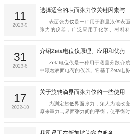
选择适合的表面张力仪关键因素与
11
考虑因素
表面张力仪是一种用于测量液体表面
2023-9
张力的仪器，广泛应用于化学、材料科
学、生物医学等领域。在选择适合的仪器
时，有几个关键因素和考虑因素需要考
介绍Zeta电位仪原理、应用和优势
虑。1.测试范围：不同的应用可能需要不同
31
范围的表面张力测量。因此，首先要确定
Zeta电位仪是一种用于测量分散介质
2023-8
所需的测试范围，包括液体的最大和最小
中颗粒表面电荷的仪器。它基于Zeta电势
表面张力值。选择具有广泛测试范围的仪
原理，通过分析悬浮体系中的颗粒运动行
器可以满足多种应用需求。2.精确度和分辨
为来确定颗粒的表面电荷状态。本文将介
关于旋转滴界面张力仪的一些使用
率：对于某些应用，精确度和分辨率非常
绍原理、应用和优势。Zeta电位仪是描述
17
特点分享
重要。高精确度的表面张力仪可以提供准
带电颗粒在电场中运动的方程。当一个带
为测定超低界面张力，须人为地改变
2022-10
确的测量结果，并具有较高的分辨率，能
电颗粒置于一个电场中时，会受到电场力
原来重力与界面张力间的平衡，使平衡时
够检测微小的表面张力变化。对于研究和
的作用而运动。该仪器利用光散射技术，
液滴的形状便于测定。在旋转滴界面张力
质量控制领域...
通过测量颗粒的移动速度和电场强度，计
仪中，通常采用使液液或液气体系旋转，
我司员工在新加坡为客户服务
算得出颗粒的Zeta电势。Zeta电位仪广泛