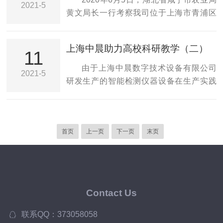
2021-5
普洋在各大高校研究所、制药企业/日化企
花果/石斛等）、蔬菜瓜果、水稻种植和水
黄文局长一行考察我司位于上海市青浦区
业、出入境检验检疫系统、海洋渔业系统
产养殖等健康农产品为亮点，打造亲子采
的现代农业示范基地，青浦区白鹤镇朱磊
拥有...
摘、科普游园、休闲垂钓、野趣团建、餐
明书记接待并介绍情况，湖北考察团成员
上海中晨助力高校科研教学（二）
饮民宿于一体的生态农业观光旅游基地。
包括：黄文咸宁市农村农业局党组书记、
11
项目主投资方上海金相环境科技有限公司
局长钱仕忠赤壁市市政府副市长柯振华通
由于上海中晨数字技术设备有限公司
2021-5
在上海崇明等四区县有着5年的农业科技开
山县县政府副县长刘超咸宁市农业局机关
研发生产的智能检测仪器设备在生产实践
发应用经验，在项目实施过程中积累了多
党委副书记等回到湖北，咸宁市农业农村
中被广泛应用，教学课件及科研选题非常
项科研成果和...
局展现出*的工作效率，不到一个月就启动
丰富，深受高等院校和科研院所的青睐！
了中等规模的养殖尾水循环利用试验。采
深圳大学化学与环境工程学院微电泳仪
用我司纳微气液界面多效联动技术，“在线
首页
上一页
下一页
末页
（zeta电位仪）培训东华理工大学布鲁斯
原位、泥水共治”，鱼照养、饲料继续投喂
特角显微镜培训广东省环境科学研究院全
的状态下，养殖尾水40天从劣五类提升到
自动张力仪培训华南理工大学接触角测量
三...
仪培训南华大学全自动张力仪、接触角测
量仪、微电泳仪（zeta电位仪）培训南京
Contact Us
大学微电泳仪（zeta电位仪）培训齐鲁工
业大学全自动张力仪培训新疆伊犁师范学
联系QQ：373058058