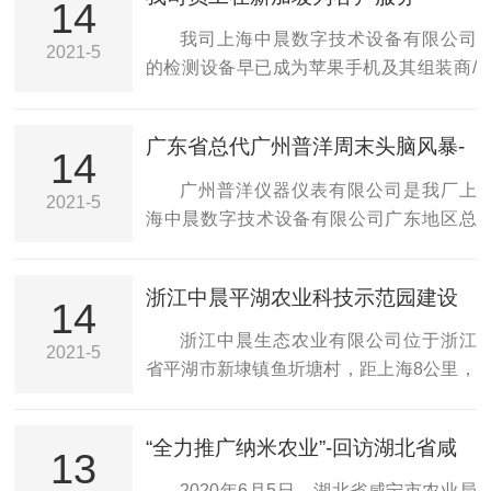
增加离心力场的作用而实现。通常，我们
14
应用于胶体、纳米颗粒和生物颗粒等分散
在样品管中充满高密度相液体，再加入少
我司上海中晨数字技术设备有限公司
2021-5
体系的研究中。首先，它能够提供关于颗
量低密度相液体(或气体，用于测液体与气
的检测设备早已成为苹果手机及其组装商/
粒表面电荷性质的重要信息。颗粒的...
体间的界面张力值)，密封地装在旋转滴界
配套厂的标配，今年以来华为、小米、
面张力仪上，使样品管平等于旋转轴并与
OPPO等其他手机厂商也依次跟进。下图
广东省总代广州普洋周末头脑风暴-
转轴同心。开动机器，转轴携带液体以角
为我司员工在苹果新加坡组装商处，为我
14
接触角/张力仪/微电泳仪培训
速度ω自旋。在离心力、重力及界面张力作
司设备提供安装、调试和培训服务。我司
广州普洋仪器仪表有限公司是我厂上
2021-5
用下，低密度相液体在高密度相液体中形
上海中晨数字技术设备有限公司的检测设
海中晨数字技术设备有限公司广东地区总
成一长球形或圆柱形液滴。其形状由转速ω
备早已成为苹果手机及其组装商/配套厂的
代理。公司以促进*技术的快速普及应用为
和界面张...
标配，今年以来华为、小米、OPPO等其
己任，以优质快捷的方式为有需要的各行
浙江中晨平湖农业科技示范园建设
他手机厂商也依次跟进。上图为我司员工
各业的用户提供先进、实用的科研和生产
14
进度已达15%
在苹果新加坡组装商处，为我司设备提供
仪器设备。公司拥有经验丰富的技术人员
浙江中晨生态农业有限公司位于浙江
2021-5
安装、调试和培训服务。
和资深工程师，并以高效负责、诚恳敬业
省平湖市新埭镇鱼圻塘村，距上海8公里，
的精神为客户提供咨询、演示等售前服务
是一二三产融合农业科技示范园，包含林
和培训、安装、维修等的售后服务。下图
地、耕地、湿地、鱼塘等全品类农业生
“全力推广纳米农业”-回访湖北省咸
为5月26日广州普洋周末头脑风暴-中晨品
态。采用陈邦林教授纳微米气液界面技术
13
宁市
牌接触角/张力仪/微电泳仪技术培训。广州
改善水质与土壤，以药食同源作物（如无
2020年6月5日，湖北省咸宁市农业局