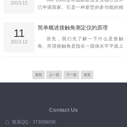
2013-12
线设制成膜张力上下限，滑障反复压缩和
产生电泳运动，向相反电荷的电极移动。
已申请国家。它是一种新型的多功能的精
扩张成膜。8、可设定恒定张...
颗粒的电泳运动速度与zeta电位的高低和
密测量仪器，不仅保留了JML04动态膜压
正负有关。光散射技术：当一束激光照射
记录仪（膜天平langmuirfilmbalance）的
简单概述接触角测定仪的原理
在纳米颗粒上时，光的散射角度与颗粒的
全部功能，而且提供了不同的压缩速度、
11
大小有关。通过测量散射角度，可以得到
压缩面积、压缩方式（正弦、指数、驰豫
首先，我们先了解一下什么是接触
2013-12
颗粒的粒度分布情况。zeta电位是描述颗
等），以适应在实际工作中不同用途的特
角。所谓接触角是指在一固体水平平面上
粒表面电荷性质的重要参数，对于理解颗
殊需要，从而大大地拓展了应用领域，是
滴一液滴，固体表面上的固－液－气三相
粒的...
研究表面活性物质表面特性必不可不少的
交界点处，其气－液界面和固－液界面两
测试手段。（例如在测定Gibbs弹性ε时，
切线把液相夹在其中时所成的角。知道了
就需要滑障做正弦运动）JMP2000型界面
首页
上一页
下一页
末页
什么叫做接触角那么应该能很好的理解什
膨胀流变仪是基于langmuir槽法进行界面
么叫接触角测定仪，顾名思义，它就是一
膨...
个用来测定接触角的仪器，那么接触角测
定仪又是针对哪些物体来测量的呢，下面
我们对其进行简单的讲解和分析。接触角
Contact Us
测量仪，主要用于测量液体对固体的接触
角，即液体对固体的浸润性，该仪器能测
联系QQ：373058058