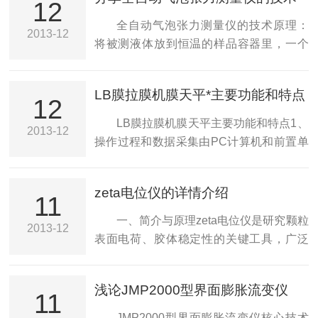
态（材料的形貌、断裂断形貌和断裂过程
12
原理
同时本仪器兼容测量水溶液体系颗粒的
等）等，织物测试仪通过这些参数的测量
全自动气泡张力测量仪的技术原理：
2013-12
zeta电位。3．科技日新月异，现在很多客
来表征材料的特征，为材料的应用和贸易
将被测液体放到恒温的样品容器里，一个
户需要研究...
过程中提供指导和参考的指标。下面我们
由聚四氟乙烯做的毛细管将以给定的浸入
就用织物的拉伸仪器作为例子。没有一台
深度浸到液体中，此毛细管与一气体接口
LB膜拉膜机膜天平*主要功能和特点
织物测试仪可以用来测量所有的纺织材料
和一灵敏的压力传感器相连，在测试过程
12
的拉伸性能。不同的纺织材料适合不同的
中，气体或惰性气体通过毛细管，在毛细
LB膜拉膜机膜天平主要功能和特点1、
2013-12
拉伸仪器。纺织材料的拉伸测量可以在三
管端形成气泡，并测出此气泡的压力。当
操作过程和数据采集由PC计算机和前置单
个方向进行，从方向来区分主要有：1一个
气泡压力张力仪JBT07连续提高气体的流
片机控制，实现自动化和智能化，使人为
方向的拉伸与压缩...
变率时，气泡形成的频率加快，每个气泡
操作误差的可能降到zui低；2、关键零部
zeta电位仪的详情介绍
生存时间相应地减少。实验开始时一个气
件（包括传感器）进口，测试数据，重复
11
泡的形成需两秒，结束时每秒可形成十个
性好；3、LB膜拉膜机膜天平基于
一、简介与原理zeta电位仪是研究颗粒
2013-12
气泡。当毛细管端部的气泡半径与毛细管
WINDOW视窗的全中文操作软件，用户界
表面电荷、胶体稳定性的关键工具，广泛
半径相等时，气泡压力达到zui大值。气泡
面友好，图形可存储打印，数据可二次处
应用于科研与工业领域。选择时需结合样
半径一旦...
理；4、液槽表面积大，灵敏度高，泄漏
品特性、精度要求和预算，定期维护以保
浅论JMP2000型界面膨胀流变仪
小；5、可自动测量液体表面张力。6、可
证数据可靠性。工作原理如下：电泳技
11
绘制r-A和π-A曲线。7、可根据r-A和π-A曲
术：当在样品上加载电场后，带电颗粒会
JMP2000型界面膨胀流变仪核心技术