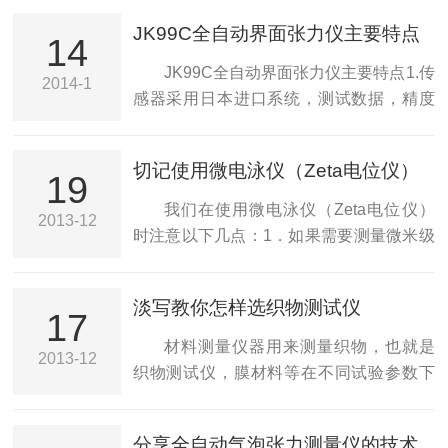
JK99C全自动界面张力仪主要特点
14
JK99C全自动界面张力仪主要特点1.传
2014-1
感器采用日本进口系统，测试数据，精度
很高，重复性好。2.铂金环法/铂金板法测
定随时间及浓度变化时相应的表面及界面
切记使用微电泳仪（Zeta电位仪）
张力。3.Windows操作界面,可长时间工作,
19
注意的5大事项
记录曲线可存储打印。4.精巧的结构设计，
我们在使用微电泳仪（Zeta电位仪）
2013-12
平台运行平稳，噪音小。5.可外接恒温水
时注意以下几点：1．如果需要测量微米级
浴、电控温平台（此平台的温度控制更）
的颗粒，像水处理、造纸、选矿等行业
6.JK99C全自动界面张力仪提供了手动清
中，水溶液体系中的颗粒在微米级的范围
淡写教你怎样选织物测试仪
零和软件一键清零，可根据客户的需要制
中，那么可以选择JS94H型微电泳仪。
17
定间隔式仪器自动清零功能。7.日本进口传
JS94H型微电泳仪zui小只能测量到0.5μm
材料测量仪器用来测量织物，也就是
2013-12
感器测量数据可靠8.铂金板和铂金环都可以
颗粒的zeta电位。2．有些客户需要测量非
织物测试仪，膜材料等在不同试验参数下
测量液液...
水溶液中的颗粒的zeta电位，例如测量乙
（例如：拉伸速度、隔距）下力学性能
醇、苯等溶液中的颗粒的zeta电位，这时
（模量、断裂功和断裂伸长等）、外观形
分享全自动气泡张力测量仪的技术
就需要选择高电压的JS94H2型微电泳仪。