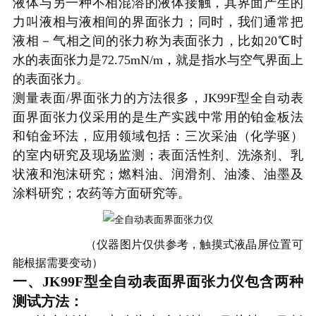
液体与另一种不相混溶的液体接触，其界面产生的
力叫液相与液相间的界面张力；同时，我们通常把
液相－气相之间的张力称为表面张力，比如
20℃时
水的表面张力是72.75mN/m，就是指水与空气界面上
的表面张力。
测量表面
/
界面张力的方法很多，
JK99F型
全自动表
面界面张力
仪采用的是生产实践中
常用
的铂金板法
和铂金环法，应用领域包括：三次采油（化学驱）
的室内研究及现场监测；表面活性剂、洗涤剂、乳
状液和泡沫研究；燃料油、润滑剂、油漆、油墨及
涂料研究；农药等方面研究等。
（仪器图片仅供参考，触摸式液晶屏位置可
能根据需要变动）
一、
JK99F
型
全自动表面界面张力仪
包含两种
测试方法：