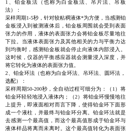
1、铂金板法（也称为白金板法、吊片法、吊板
法）：
采样周期
1-5
秒，针对较粘稠液体*为方便，当感测铂
金板浸入到被测液体后，铂金板周围就会受到表面
张力的作用，液体的表面张力会将铂金板尽量地往
下拉。当液体表面张力及其他相关的力与平衡力达
到均衡时，感测铂金板就会停止向液体内部浸入。
这时候，仪器的平衡感应器就会测量浸入深度，并
将它转化为液体的表面张力值。
2
、铂金环法（也称为白金环法、吊环法、圆环法，
选配
）：
采样周期
50-200
秒，全自动过程可细分为：（
1
）将
铂金环轻轻地浸入液体内；（
2
）将铂金环慢慢地往
上提升，即液面相对而言下降，使得铂金环下面形
成一个液柱，并最终与铂金环分离。铂金环法就是
去感测一个最高值，而这个最高值形成于铂金环与
液体样品将离而未离时。这个最高值转化为表面张