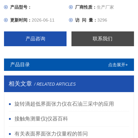
温度。
产品型号：
厂商性质：
生产厂家
更新时间：
2026-06-11
访 问 量：
3296
产品咨询
联系我们
产品目录
点击展开+
相关文章
/ RELATED ARTICLES
旋转滴超低界面张力仪在石油三采中的应用
接触角测量仪|仪器百科
有关表面界面张力仪量程的答问