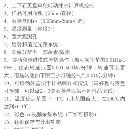
2、上下石英盘单独转动并由计算机控制
3、样品可用面积（25mm直径）
4、石英盘间距（0.05mm-2mm可调）
5、温度测量（精度1°）
6、宽大观测孔
7、透射和偏光光路系统
8、图像分辨率：25象素/微米
9、摆动和步进模式剪切操作（振动频率范围0.01Hz-1
0Hz，稳态转速范围0.001-500转/分钟，转速可以更
大，但是转速的下限至少准确控制到0.01转/分钟）
10、可移动外盖便于样品装样和清洗（最好是石英盘
可拆卸，可以做2－3套石英盘以供不同样品测试）
11、温度稳定范围+/－1℃（此范围偏大，在100℃内
达到±0.1℃）
12、彩色ccd视频采集系统（三维可移动）
13、数据保存与导出功能