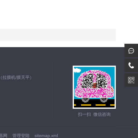
仪（拉膜机/膜天平）
扫一扫 微信咨询
器网
管理登陆
sitemap.xml