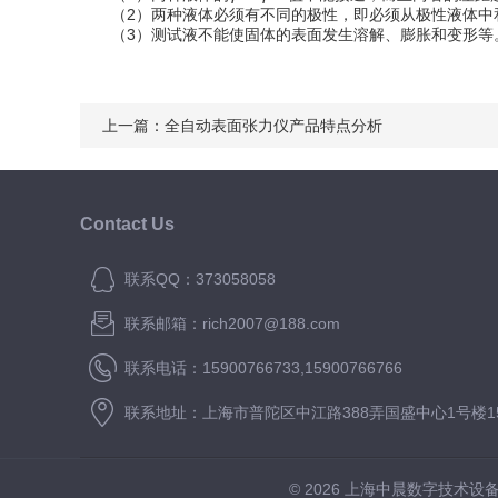
（2）两种液体必须有不同的极性，即必须从极性液体中
（3）测试液不能使固体的表面发生溶解、膨胀和变形等
上一篇：
全自动表面张力仪产品特点分析
Contact Us
联系QQ：373058058
联系邮箱：rich2007@188.com
联系电话：15900766733,15900766766
联系地址：上海市普陀区中江路388弄国盛中心1号楼15
© 2026 上海中晨数字技术