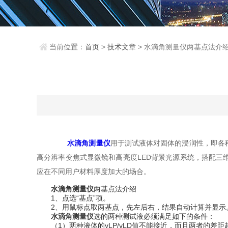
当前位置：
首页
>
技术文章
> 水滴角测量仪两基点法介
水滴角测量仪
用于测试液体对固体的浸润性，即各
高分辨率变焦式显微镜和高亮度LED背景光源系统，搭配
应在不同用户材料厚度加大的场合。
水滴角测量仪
两基点法介绍
1、点选“基点”项。
2、用鼠标点取两基点，先左后右，结果自动计算并显示。
水滴角测量仪
选的两种测试液必须满足如下的条件：
（1）两种液体的γLP/γLD值不能接近，而且两者的差距