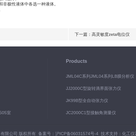
和非极性液体中各选一种液体。
。
下一篇：
高灵敏度zeta电位仪
Products
JML04C系列JML04系列LB膜分析
JJ2000C型旋转滴界面张力仪
JK99B型全自动张力仪
05室
JC2000C1型接触角测量仪
设备有限公司 版权所有
备案号：沪ICP备06031574号-4
技术支持：
化工仪