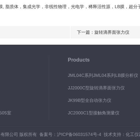
膜, 脂质体，集成光学，非线性物理，光电学，稀释活性源，LB膜，超分
下一篇：
旋转滴界面张力仪
Products
JML04C系列JML04系列LB膜分析
JJ2000C型旋转滴界面张力仪
JK99B型全自动张力仪
05室
JC2000C1型接触角测量仪
设备有限公司 版权所有
备案号：沪ICP备06031574号-4
技术支持：
化工仪