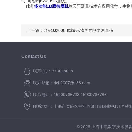
6、可绘制r-A和π-A曲线。
此外
多功能LB膜拉膜机
膜天平测量技术在应用化学，生物
上一篇：
介绍JJ2000B型旋转滴界面张力测量仪
Contact Us
联系QQ：373058058
联系邮箱：rich2007@188.com
联系电话：15900766733,15900766766
联系地址：上海市普陀区中江路388弄国盛中心1号楼15
© 2026 上海中晨数字技术