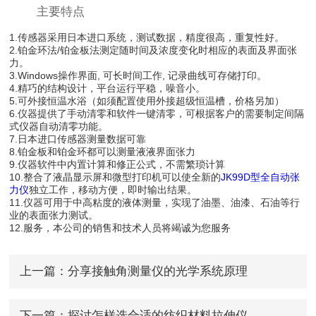
主要特点
1.传感器采用日本进口系统，测试数据，精度很高，重复性好。
2.铂金环法/铂金板法测定随时间及浓度变化时相应的表面及界面张
力。
3.Windows操作界面, 可长时间工作, 记录曲线可存储打印。
4.精巧的结构设计，平台运行平稳，噪音小。
5.可外接恒温水浴（如须配置使用外接超级恒温槽，价格另加）
6.仪器提供了手动清零和软件一键清零，可根据客户的需要制定间隔
式仪器自动清零功能。
7.日本进口传感器测量数据可靠
8.铂金板和铂金环都可以测量液液界面张力
9.仪器软件中内置计算和修正公式，不需繁琐计算
10.整合了液晶显示屏和微型打印机可以使全新的
JK99D型全自动张
力仪
独立工作，移动方便，即时输出结果。
11.仪器可用于中高粘度的液体测量，实现了油墨、油漆、石油等行
业的表面张力测试。
12.服务，本公司的销售和技术人员将竭诚为您服务
上一篇：
分享接触角测量仪的光学系统原理
下一篇：
探讨怎样选合适的纺织材料拉伸仪