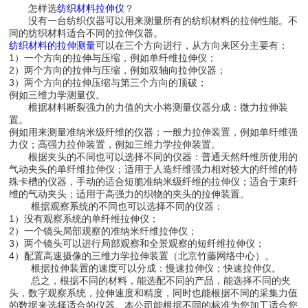
怎样选
纺织材料拉伸仪
？
没有一台纺织仪器可以用来测量所有的纺织材料的拉伸性能。不
同的纺织材料适合不同的拉伸仪器。
纺织材料的拉伸测量
可以在三个方向进行，从方向来区分主要有：
1）一个方向的拉伸与压缩，例如单纤维拉伸仪；
2）两个方向的拉伸与压缩，例如双轴向拉伸仪器；
3）两个方向的拉伸压缩与第三个方向的顶破；
例如三维力学测量仪。
根据材料断裂强力的力值的大小将测量仪器分成：微力拉伸装
置。
例如用来测量准纳米级纤维的仪器；一般力拉伸装置，例如单纤维强
力仪；高强力拉伸装置，例如三维力学拉伸装置。
根据夹头的不同也可以选择不同的仪器：普通天然纤维所使用的
气动夹头的单纤维拉伸仪；适用于人造纤维强力相对较大的纤维的特
殊卡槽的仪器，手动的适合短脆准纳米级纤维的拉伸仪；适合于束纤
维的气动夹头；适用于高强力的织物的夹头的拉伸装置。
根据观察系统的不同也可以选择不同的仪器：
1）没有观察系统的单纤维拉伸仪；
2）一个镜头局部观察的准纳米纤维拉伸仪；
3）两个镜头可以进行局部观察和全景观察的短纤维拉伸仪；
4）配置高速摄像的三维力学拉伸装置（北京竹藤网络中心）。
根据拉伸装置的速度可以分成：慢速拉伸仪；快速拉伸仪。
总之，根据不同的材料，能选配不同的产品，能选择不同的夹
头，数字观察系统，拉伸速度和精度，同时也能根据不同的采集力值
的数据来选择适合的仪器。本公司能根据不同的标准为您加工适合您