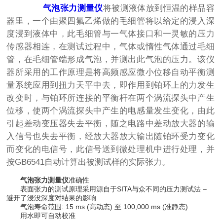
气泡张力测量仪
将被测液体放到恒温的样品容
器里，一个由聚四氟乙烯做的毛细管将以给定的浸入深
度浸到液体中，此毛细管与一气体接口和一灵敏的压力
传感器相连，在测试过程中，气体或惰性气体通过毛细
管，在毛细管端形成气泡，并测出此气泡的压力。该仪
器所采用的工作原理是将高频感应微小位移自动平衡测
量系统应用到扭力天平中去，即作用到铂环上的力发生
改变时，与铂环所连接的平衡杆在两个涡流探头中产生
位移，使两个涡流探头中产生的电感量发生变化，由此
引起差动变压器失去平衡，随之电路中差动放大器的输
入信号也失去平衡，经放大器放大输出随铂环受力变化
而变化的电信号，此信号送到微处理机中进行处理，并
按GB6541自动计算出被测试样的实际张力。
气泡张力测量仪
准确性
表面张力的测试原理采用源自于SITA与众不同的压力测试法 –
避开了浸没深度对结果的影响
气泡寿命范围: 15 ms (高动态) 至 100,000 ms (准静态)
用水即可自动校准