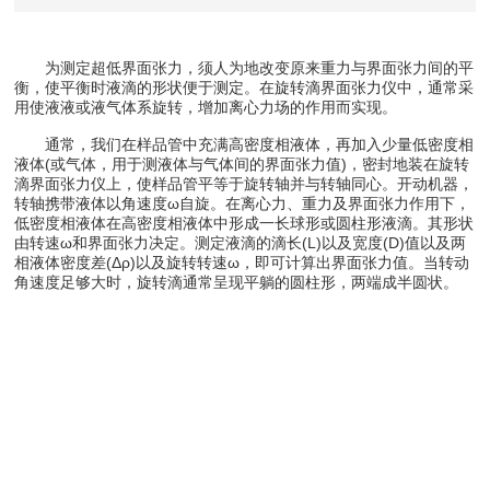
为测定超低界面张力，须人为地改变原来重力与界面张力间的平
衡，使平衡时液滴的形状便于测定。在旋转滴界面张力仪中，通常采
用使液液或液气体系旋转，增加离心力场的作用而实现。
通常，我们在样品管中充满高密度相液体，再加入少量低密度相
液体(或气体，用于测液体与气体间的界面张力值)，密封地装在旋转
滴界面张力仪上，使样品管平等于旋转轴并与转轴同心。开动机器，
转轴携带液体以角速度ω自旋。在离心力、重力及界面张力作用下，
低密度相液体在高密度相液体中形成一长球形或圆柱形液滴。其形状
由转速ω和界面张力决定。测定液滴的滴长(L)以及宽度(D)值以及两
相液体密度差(Δρ)以及旋转转速ω，即可计算出界面张力值。当转动
角速度足够大时，旋转滴通常呈现平躺的圆柱形，两端成半圆状。