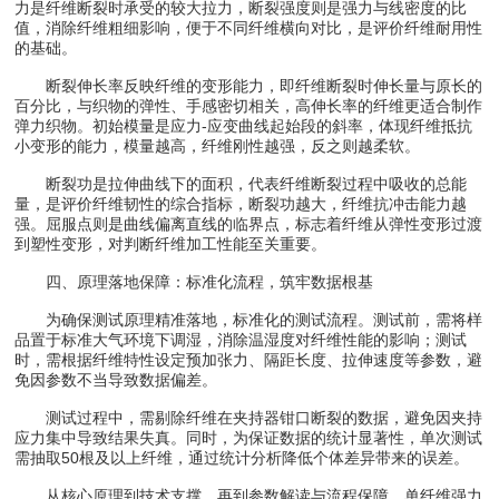
力是纤维断裂时承受的较大拉力，断裂强度则是强力与线密度的比
值，消除纤维粗细影响，便于不同纤维横向对比，是评价纤维耐用性
的基础。
断裂伸长率反映纤维的变形能力，即纤维断裂时伸长量与原长的
百分比，与织物的弹性、手感密切相关，高伸长率的纤维更适合制作
弹力织物。初始模量是应力-应变曲线起始段的斜率，体现纤维抵抗
小变形的能力，模量越高，纤维刚性越强，反之则越柔软。
断裂功是拉伸曲线下的面积，代表纤维断裂过程中吸收的总能
量，是评价纤维韧性的综合指标，断裂功越大，纤维抗冲击能力越
强。屈服点则是曲线偏离直线的临界点，标志着纤维从弹性变形过渡
到塑性变形，对判断纤维加工性能至关重要。
四、原理落地保障：标准化流程，筑牢数据根基
为确保测试原理精准落地，标准化的测试流程。测试前，需将样
品置于标准大气环境下调湿，消除温湿度对纤维性能的影响；测试
时，需根据纤维特性设定预加张力、隔距长度、拉伸速度等参数，避
免因参数不当导致数据偏差。
测试过程中，需剔除纤维在夹持器钳口断裂的数据，避免因夹持
应力集中导致结果失真。同时，为保证数据的统计显著性，单次测试
需抽取50根及以上纤维，通过统计分析降低个体差异带来的误差。
从核心原理到技术支撑，再到参数解读与流程保障，单纤维强力