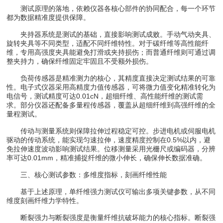
测试原理的落地，依赖仪器各核心部件的协同配合，每一个环节
都为数据精准度提供保障。
夹持器系统是测试的基础，直接影响测试成败。手动气动夹具、
旋转夹具等不同类型，适配不同纤维特性。对于碳纤维等高性能纤
维，专用高强度夹具能避免打滑或夹持损伤；而普通纤维则可通过调
整夹持力，确保纤维固定牢固且不受额外损伤。
负荷传感器是精准测力的核心，其精度直接决定测试结果的可靠
性。电子式仪器采用高精度力值传感器，可将微力值变化精准转化为
电信号，测试精度可达0.01cN，超细纤维、高性能纤维的测试需
求。部分仪器还配备多量程传感器，覆盖从超细纤维到高强纤维的全
量程测试。
传动与测量系统则保障拉伸过程稳定可控。步进电机或伺服电机
驱动的传动系统，能实现匀速拉伸，速度精度控制在0.5%以内，避
免拉伸速度波动影响测试结果。位移测量采用光栅尺或编码器，分辨
率可达0.01mm，精准捕捉纤维的微小伸长，确保伸长数据准确。
三、核心测试参数：多维度指标，刻画纤维性能
基于上述原理，单纤维强力测试仪可输出多项关键参数，从不同
维度刻画纤维力学特性。
断裂强力与断裂强度是衡量纤维抗破坏能力的核心指标。断裂强