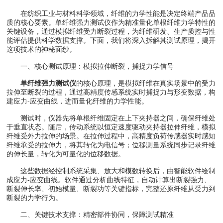
在纺织工业与材料科学领域，纤维的力学性能是决定终端产品品
质的核心要素。单纤维强力测试仪作为精准量化单根纤维力学特性的
关键设备，通过模拟纤维受力断裂过程，为纤维研发、生产质控与性
能评估提供科学数据支撑。下面，我们将深入拆解其测试原理，揭开
这项技术的神秘面纱。
一、核心测试原理：模拟拉伸断裂，捕捉力学信号
单纤维强力测试仪
的核心原理，是模拟纤维在真实场景中的受力
拉伸至断裂的过程，通过高精度传感系统实时捕捉力与形变数据，构
建应力-应变曲线，进而量化纤维的力学性能。
测试时，仪器先将单根纤维固定在上下夹持器之间，确保纤维处
于垂直状态。随后，传动系统以恒定速度驱动夹持器拉伸纤维，模拟
纤维受外力拉伸的场景。在拉伸过程中，高精度负荷传感器实时感知
纤维承受的拉伸力，将其转化为电信号；位移测量系统同步记录纤维
的伸长量，转化为可量化的位移数据。
这些数据经控制系统采集、放大和模数转换后，由智能软件绘制
成应力-应变曲线。软件通过分析曲线特征，自动计算出断裂强力、
断裂伸长率、初始模量、断裂功等关键指标，完整还原纤维从受力到
断裂的力学行为。
二、关键技术支撑：精密部件协同，保障测试精准