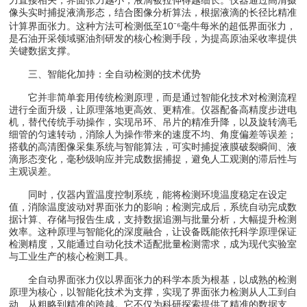
像头实时捕捉液滴形态，结合图像分析算法，根据液滴的长径比精准
计算界面张力。这种方法可检测低至10⁻⁶毫牛每米的超低界面张力，
是石油开采领域驱油剂研发的核心检测手段，为提高原油采收率提供
关键数据支撑。
三、智能化加持：全自动检测的技术优势
它并非简单套用传统检测原理，而是通过智能化技术对检测流程
进行全面升级，让原理落地更高效、更精准。仪器配备高精度步进电
机，替代传统手动操作，实现吊环、吊片的精准升降，以及旋转滴毛
细管的匀速转动，消除人为操作带来的速度不均、角度偏差等误差；
搭载的高清图像采集系统与智能算法，可实时捕捉液膜破裂瞬间、液
滴形态变化，毫秒级响应并完成数据捕捉，避免人工观测的滞后性与
主观误差。
同时，仪器内置温度控制系统，能将检测环境温度稳定在设定
值，消除温度波动对界面张力的影响；检测完成后，系统自动完成数
据计算、存储与报告生成，支持数据追溯与批量分析，大幅提升检测
效率。这种原理与智能化的深度融合，让设备既能依托科学原理保证
检测精度，又能通过自动化技术适配批量检测需求，成为现代实验室
与工业生产的核心检测工具。
全自动界面张力仪以界面张力的科学本质为根基，以成熟的检测
原理为核心，以智能化技术为支撑，实现了界面张力检测从人工到自
动、从粗略到精准的跨越。它不仅为科研探索提供了精准的数据支