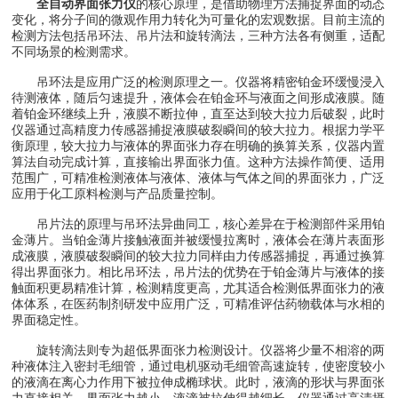
全自动界面张力仪
的核心原理，是借助物理方法捕捉界面的动态
变化，将分子间的微观作用力转化为可量化的宏观数据。目前主流的
检测方法包括吊环法、吊片法和旋转滴法，三种方法各有侧重，适配
不同场景的检测需求。
吊环法是应用广泛的检测原理之一。仪器将精密铂金环缓慢浸入
待测液体，随后匀速提升，液体会在铂金环与液面之间形成液膜。随
着铂金环继续上升，液膜不断拉伸，直至达到较大拉力后破裂，此时
仪器通过高精度力传感器捕捉液膜破裂瞬间的较大拉力。根据力学平
衡原理，较大拉力与液体的界面张力存在明确的换算关系，仪器内置
算法自动完成计算，直接输出界面张力值。这种方法操作简便、适用
范围广，可精准检测液体与液体、液体与气体之间的界面张力，广泛
应用于化工原料检测与产品质量控制。
吊片法的原理与吊环法异曲同工，核心差异在于检测部件采用铂
金薄片。当铂金薄片接触液面并被缓慢拉离时，液体会在薄片表面形
成液膜，液膜破裂瞬间的较大拉力同样由力传感器捕捉，再通过换算
得出界面张力。相比吊环法，吊片法的优势在于铂金薄片与液体的接
触面积更易精准计算，检测精度更高，尤其适合检测低界面张力的液
体体系，在医药制剂研发中应用广泛，可精准评估药物载体与水相的
界面稳定性。
旋转滴法则专为超低界面张力检测设计。仪器将少量不相溶的两
种液体注入密封毛细管，通过电机驱动毛细管高速旋转，使密度较小
的液滴在离心力作用下被拉伸成椭球状。此时，液滴的形状与界面张
力直接相关，界面张力越小，液滴被拉伸得越细长。仪器通过高清摄