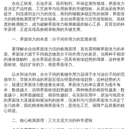
在化工研发、石油开采、医药制剂、环保监测等领域，界面张力
是决定产品性能、工艺效率与应用效果的关键指标。从原油采收率的
提升，到洗涤剂去污力的优化，再到药物载体稳定性的保障，界面张
力的精准检测贯穿产业全链条。全自动界面张力仪凭借智能化、高精
度的检测能力，成为破解界面张力检测难题的核心工具，其背后的科
学原理，正是实现高效精准检测的关键支撑。
一、界面张力的本质：分子间作用力的宏观体现
要理解全自动界面张力仪的检测原理，首先需明晰界面张力的本
质。界面张力源于不同相态物质分子间作用力的差异。当两种不相溶
的液体接触时，会在界面处形成一层具有收缩趋势的薄膜，这种使界
面收缩、抵抗扩张的力，便是界面张力。
以水和油为例，水分子间的氢键作用力远强于水与油分子间的范
德华力，导致水和油的界面呈现出明显的收缩趋势，这种趋势的大
小，就通过界面张力数值量化体现。界面张力的单位通常为毫牛每
米，数值越大，说明界面收缩趋势越强，两种物质的相容性越差；数
值越小，则界面越稳定，相容性越好。在实际应用中，原油与地层水
的界面张力直接影响驱油剂的效率，洗涤剂与污渍的界面张力决定了
去污效果，因此精准检测界面张力，是优化工艺、保障产品质量的核
心前提。
二、核心检测原理：三大主流方法的科学逻辑