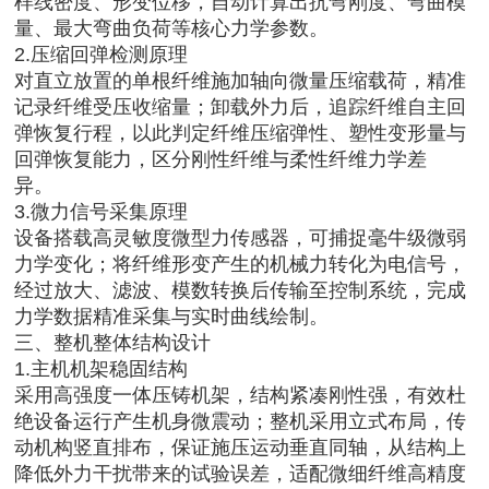
样线密度、形变位移，自动计算出抗弯刚度、弯曲模
量、最大弯曲负荷等核心力学参数。
2.压缩回弹检测原理
对直立放置的单根纤维施加轴向微量压缩载荷，精准
记录纤维受压收缩量；卸载外力后，追踪纤维自主回
弹恢复行程，以此判定纤维压缩弹性、塑性变形量与
回弹恢复能力，区分刚性纤维与柔性纤维力学差
异。
3.微力信号采集原理
设备搭载高灵敏度微型力传感器，可捕捉毫牛级微弱
力学变化；将纤维形变产生的机械力转化为电信号，
经过放大、滤波、模数转换后传输至控制系统，完成
力学数据精准采集与实时曲线绘制。
三、整机整体结构设计
1.主机机架稳固结构
采用高强度一体压铸机架，结构紧凑刚性强，有效杜
绝设备运行产生机身微震动；整机采用立式布局，传
动机构竖直排布，保证施压运动垂直同轴，从结构上
降低外力干扰带来的试验误差，适配微细纤维高精度