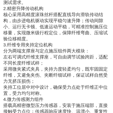
测试需求。
2.精密升降传动机构
核心采用高精度滚珠丝杆搭配直线导向滑轨传动结
构，由步进电机驱动实现平稳匀速升降；传动间隙
小、运行无卡顿、低速运动平稳，可精准控制施压位
移量，实现微米级行程定位，保障纤维弯曲、压缩试
验位移精度。
3.纤维专用夹持定位机构
分为两端支撑座与定点施压组件两大模块：
左右可调式纤维支撑座，可自由调节试验跨距，适配
不同长度纤维试样；
采用微夹紧式夹具，夹持力度轻柔均匀，既牢固固定
纤维，又避免夹伤、夹断纤细试样，保证试样自然受
力无挤压损伤；
夹持工位居中对中设计，确保受力点处于纤维正中位
置，受力均匀对称。
4.微力传感测力组件
搭载高精密微型压力传感器，安装于施压端部，直接
接触受力点位；传感器响应速度快、温漂小、重复性