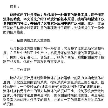
摘要：
旋转式粘度计是流体力学领域中一种重要的测量工具，用于测定
流体的粘度。本文首先介绍了粘度计的基本原理，接着详细描述了仪
器的结构与特点，并探讨了其在实际应用中的广泛用途。
此外，文章
还就使用粘度计时需要注意的事项进行了说明，为读者提供了一份全
面的使用指南。
一、粘度的概念及其重要性
粘度是流体内部摩擦力的一种度量，它反映了流体流动的难易程
度。在日常生活和工业生产中，粘度是评估流体性能的重要指标之
一。例如，在石油化工、食品加工、制药等领域，粘度的测量对于控
制产品质量、优化生产流程具有重要意义。
二、工作原理
旋转式粘度计是通过测量流体在旋转运动中的阻力来确定流体粘
度的。该仪器主要由旋转系统、控制系统和测量系统三部分组成。旋
转系统中，一个旋转元件(通常是转子)在流体中以恒定的速度旋转，
流体对旋转元件产生的阻力与流体的粘度成正比。控制系统负责控制
旋转元件的旋转速度和测量时间，确保测量结果的准确性。测量系统
则负责记录旋转元件所受的阻力，并通过一定的换算关系得到流体的
粘度值。