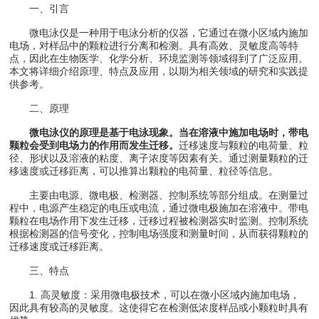
一、引言
微电泳仪是一种用于电泳分析的仪器，它通过在微小区域内施加
电场，对样品中的颗粒进行分离和检测。具有高效、灵敏度高等特
点，因此在生物医学、化学分析、环境监测等领域得到了广泛应用。
本文将详细介绍原理、特点及应用，以期为相关领域的研究和实践提
供参考。
二、原理
微电泳仪的原理是基于电泳现象。当在溶液中施加电场时，带电
颗粒会受到电场力的作用而发生迁移。
迁移速度与颗粒的电荷量、粒
径、形状以及溶液的粘度、离子浓度等因素有关。通过测量颗粒的迁
移速度或迁移距离，可以推算出颗粒的电荷量、粒径等信息。
主要由电源、微电极、检测器、控制系统等部分组成。在测量过
程中，电源产生稳定的电压或电流，通过微电极施加在溶液中。带电
颗粒在电场作用下发生迁移，迁移过程被检测器实时监测。控制系统
根据检测器的信号变化，控制电场强度和测量时间，从而获得颗粒的
迁移速度或迁移距离。
三、特点
1. 高灵敏度：采用微电极技术，可以在微小区域内施加电场，
因此具有较高的灵敏度。这使得它在检测低浓度样品或小颗粒时具有