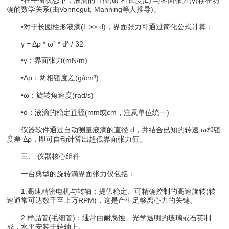
确的数学关系(由Vonnegut, Manning等人推导)。
•对于​​长圆柱形液滴(L >> d)​​，界面张力可通过简化公式计算：
​​γ = Δρ * ω² * d³ / 32​​
•γ：界面张力(mN/m)
•Δρ：两相密度差(g/cm³)
•ω：旋转角速度(rad/s)
•d：液滴的稳定直径(mm或cm，注意单位统一)
仪器软件通过自动测量液滴的直径 d，并结合已知的转速 ω和密
度差 Δρ，即可自动计算出超低界面张力值。
​​三、 仪器核心组件​​
一台典型的旋转滴界面张力仪包括：
1.高速精密电机与转轴​​：提供稳定、可精确控制的高速旋转(转
速通常可达数千至上万RPM)，这是产生足够离心力的关键。
2.样品管(毛细管)​​：通常由耐腐蚀、光学透明的玻璃或石英制
成，水平安装于转轴上。