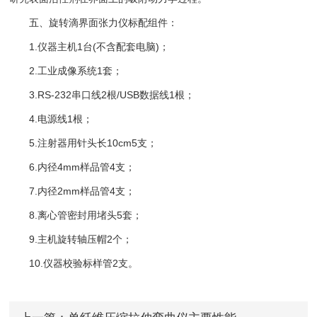
五、旋转滴界面张力仪标配组件：
1.仪器主机1台(不含配套电脑)；
2.工业成像系统1套；
3.RS-232串口线2根/USB数据线1根；
4.电源线1根；
5.注射器用针头长10cm5支；
6.内径4mm样品管4支；
7.内径2mm样品管4支；
8.离心管密封用堵头5套；
9.主机旋转轴压帽2个；
10.仪器校验标样管2支。