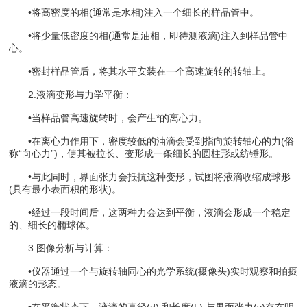
•将高密度的相(通常是水相)注入一个细长的样品管中。
•将少量低密度的相(通常是油相，即待测液滴)注入到样品管中
心。
•密封样品管后，将其水平安装在一个高速旋转的转轴上。
2.液滴变形与力学平衡​​：
•当样品管高速旋转时，会产生*的​​离心力​​。
•在离心力作用下，密度较低的油滴会受到指向旋转轴心的力(俗
称“向心力”)，使其被拉长、变形成一条细长的​​圆柱形或纺锤形​​。
•与此同时，​​界面张力​​会抵抗这种变形，试图将液滴收缩成球形
(具有最小表面积的形状)。
•经过一段时间后，这两种力会达到平衡，液滴会形成一个稳定
的、细长的椭球体。
3.​​图像分析与计算​​：
•仪器通过一个与旋转轴同心的光学系统(摄像头)实时观察和拍摄
液滴的形态。
•在平衡状态下，液滴的​​直径(d)​​ 和​​长度(L)​​ 与界面张力(γ)存在明