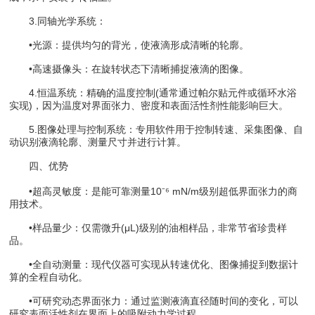
3.同轴光学系统​​：
•光源​​：提供均匀的背光，使液滴形成清晰的轮廓。
•高速摄像头​​：在旋转状态下清晰捕捉液滴的图像。
4.恒温系统​​：精确的温度控制(通常通过帕尔贴元件或循环水浴
实现)，因为温度对界面张力、密度和表面活性剂性能影响巨大。
5.​​图像处理与控制系统​​：专用软件用于控制转速、采集图像、自
动识别液滴轮廓、测量尺寸并进行计算。
​​四、优势​
•​​超高灵敏度​​：是能可靠测量​​10⁻⁶ mN/m​​级别超低界面张力的商
用技术。
•​​样品量少​​：仅需微升(μL)级别的油相样品，非常节省珍贵样
品。
•全自动测量​​：现代仪器可实现从转速优化、图像捕捉到数据计
算的全程自动化。
•可研究动态界面张力​​：通过监测液滴直径随时间的变化，可以
研究表面活性剂在界面上的吸附动力学过程。