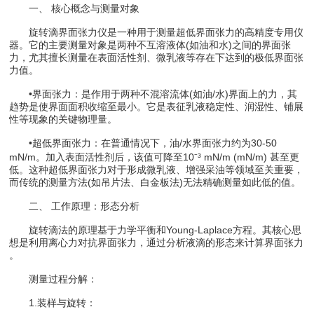
一、 核心概念与测量对象​​
旋转滴界面张力仪是一种用于测量​​超低界面张力的高精度专用仪
器。它的主要测量对象是两种不互溶液体(如油和水)之间的界面张
力，尤其擅长测量在表面活性剂、微乳液等存在下达到的极低界面张
力值。
•界面张力​​：是作用于两种不混溶流体(如油/水)界面上的力，其
趋势是使界面面积收缩至最小。它是表征乳液稳定性、润湿性、铺展
性等现象的关键物理量。
•超低界面张力​​：在普通情况下，油/水界面张力约为30-50
mN/m。加入表面活性剂后，该值可降至​​10⁻³ mN/m (mN/m)​​ 甚至更
低。这种超低界面张力对于形成​​微乳液​​、​​增强采油​​等领域至关重要，
而传统的测量方法(如吊片法、白金板法)无法精确测量如此低的值。
​​二、 工作原理：形态分析​​
旋转滴法的原理基于​​力学平衡​​和​​Young-Laplace方程​​。其核心思
想是​​利用离心力对抗界面张力，通过分析液滴的形态来计算界面张力​​
。
​​测量过程分解：​​
1.装样与旋转​​：