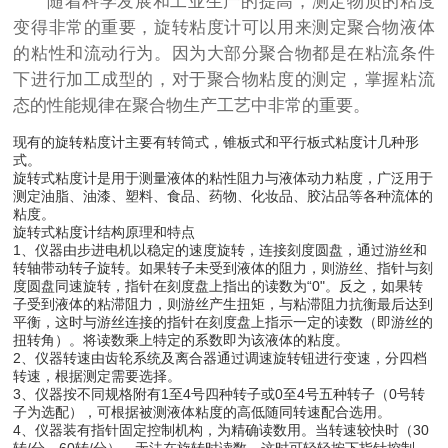
随着科学发展和工业生产的提高，测定物质的粘度
变得非常的重要，旋转粘度计可以用来测定聚合物液体
的粘性和流动行为。因为大部分聚合物都是在粘流条件
下进行加工成型的，对于聚合物粘度的测定，掌握粘流
态的性能规律在聚合物生产工艺中非常的重要。
现有的旋转粘度计主要有转筒式，锥板式和平行板式粘度计几种形
式。
旋转式粘度计是用于测量液体的粘性阻力与液体动力粘度，广泛用于
测定油脂、油漆、塑料、食品、药物、化妆品、胶沾品等各种流体的
粘度。
旋转式粘度计结构原理和特点
1、仪器由步进电机以稳定的速度旋转，连接刻度圆盘，通过游丝和
转轴带动转子旋转。如果转子未受到液体的阻力，则游丝、指针与刻
度圆盘同速旋转，指针在刻度盘上指出的读数为“0"。反之，如果转
子受到液体的粘滞阻力，则游丝产生扭矩，与粘滞阻力抗衡最后达到
平衡，这时与游丝连接的指针在刻度盘上指示一定的读数（即游丝的
扭转角）。将读数乘上特定的系数即为该液体的粘度。
2、仪器转速由齿轮系统及离合器通过调速旋转钮进行变速，分四档
转速，根据测定需要选择。
3、仪器按不同规格附有1至4号四种转子或0至4号五种转子（0号转
子为选配），可根据被测液体粘度的高低随同转速配合选用。
4、仪器装有指针固定控制机构，为精确读数用。当转速较快时（30
转/分、60转/分），无法在旋转时读数，这时可轻轻按下指针控制