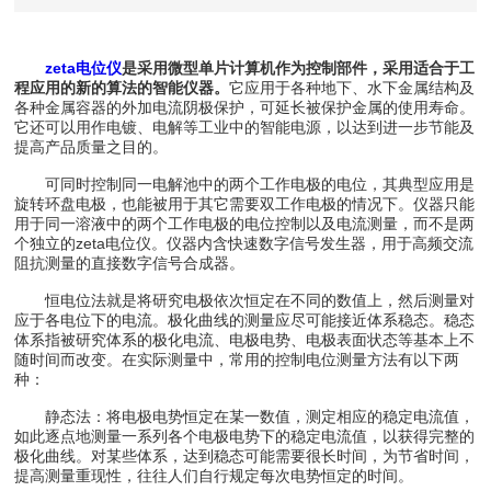
zeta电位仪
是采用微型单片计算机作为控制部件，采用适合于工
程应用的新的算法的智能仪器。
它应用于各种地下、水下金属结构及
各种金属容器的外加电流阴极保护，可延长被保护金属的使用寿命。
它还可以用作电镀、电解等工业中的智能电源，以达到进一步节能及
提高产品质量之目的。
可同时控制同一电解池中的两个工作电极的电位，其典型应用是
旋转环盘电极，也能被用于其它需要双工作电极的情况下。仪器只能
用于同一溶液中的两个工作电极的电位控制以及电流测量，而不是两
个独立的zeta电位仪。仪器内含快速数字信号发生器，用于高频交流
阻抗测量的直接数字信号合成器。
恒电位法就是将研究电极依次恒定在不同的数值上，然后测量对
应于各电位下的电流。极化曲线的测量应尽可能接近体系稳态。稳态
体系指被研究体系的极化电流、电极电势、电极表面状态等基本上不
随时间而改变。在实际测量中，常用的控制电位测量方法有以下两
种：
静态法：将电极电势恒定在某一数值，测定相应的稳定电流值，
如此逐点地测量一系列各个电极电势下的稳定电流值，以获得完整的
极化曲线。对某些体系，达到稳态可能需要很长时间，为节省时间，
提高测量重现性，往往人们自行规定每次电势恒定的时间。