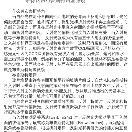
带你认识布鲁斯特角显微镜
什么叫布鲁斯特角
当自然光在两种各向同性介电质的分界面上反射和折射时，光的
偏振状态会改变。通常情况下，反射光和折射光线不再是自然光，而
是部分偏振光，而且在反射光中垂直入射面的光振动要多于平行振
动，而折射光则相反。反射光的偏振化程度与入射角有关，当入射角
度等于布鲁斯特角时，反射光就成为只有垂直于入射面的线偏振光。
当入射光和界面满足布鲁斯特角定律时，这时只有透射光，而没有反
射光（为零）。如果在反射光束方向放置CCD探测器，理想状态下
感光元件因为CCD探测器没有光线入射而显示为全黑。这时如果水
面上出现微小扰动，例如有单分子层的油膜，体系就将不满足布鲁斯
特角定律，因而就会有反射，从而在显示器上会出现油膜的图案。这
就是布鲁斯特角显微镜。
布鲁斯特定律
玻片堆是由许多表面互相平行的玻璃片组成，自然光以布鲁斯特
角入射时，垂直于入射面的振动分量在每个界面上均要发生反射，而
平行于入射面的振动分量则*不能反射，故从玻片堆透出的光基本上
只包含平行分量。玻片堆可用作起偏器。 [2]
自然光在两种各向同性媒质分界面上反射、折射时，反射光和折
射光都是部分偏振光。反射光中垂直振动多于平行振动，折射光中平
行振动多于垂直振动。
当入射角满足关系式tan ib=n2/n1 时，反射光为振动垂直于入射
面的线偏振光，该式称为布鲁斯特定律（Brewster law) ，ib为起偏
振角或布鲁斯特角。根据折射定律，反射光和折射光的传播方向互相