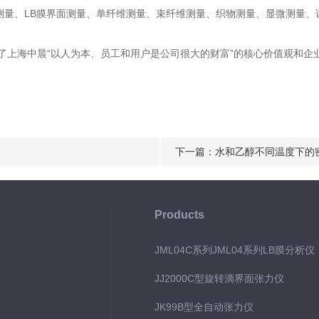
测量、LB膜界面测量、单纤维测量、束纤维测量、织物测量、显微测量、
，体现了上海中晨“以人为本、员工和用户是公司很大的财富”的核心价值观和企
下一篇：
水和乙醇不同温度下的
Products
JML04C系列JML04系列LB膜分析
JJ2000C型旋转滴界面张力仪
JK99B型全自动张力仪