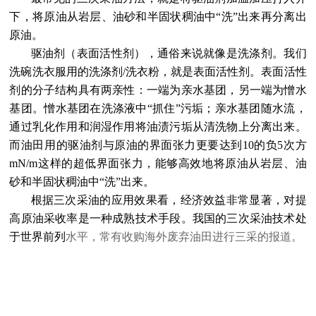
下，将原油从岩层、油砂和半固状稠油中“洗”出来再分离出
原油。
驱油剂（表面活性剂），通俗来说就像是洗涤剂。我们
洗碗洗衣服用的洗涤剂/洗衣粉，就是表面活性剂。表面活性
剂的分子结构具有两亲性：一端为亲水基团，另一端为憎水
基团。憎水基团在洗涤液中“抓住”污垢；亲水基团随水流，
通过乳化作用和润湿作用将油渍污垢从清洗物上分离出来。
而油田用的驱油剂与原油的界面张力更要达到10的负5次方
mN/m这样的超低界面张力，能够高效地将原油从岩层、油
砂和半固状稠油中“洗”出来。
根据三次采油的应用效果看，经济效益非常显著，对提
高原油采收率是一种成熟技术手段。我国的三次采油技术处
于世界前列
水平，常有收购海外废弃油田进行三采的报道。