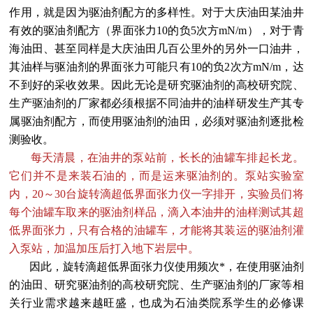
作用，就是因为驱油剂配方的多样性。对于大庆油田某油井
有效的驱油剂配方（界面张力10的负5次方mN/m），对于青
海油田、甚至同样是大庆油田几百公里外的另外一口油井，
其油样与驱油剂的界面张力可能只有10的负2次方mN/m，达
不到好的采收效果。因此无论是研究驱油剂的高校研究院、
生产驱油剂的厂家都必须根据不同油井的油样研发生产其专
属驱油剂配方，而使用驱油剂的油田，必须对驱油剂逐批检
测验收。
每天清晨，在油井的泵站前，长长的油罐车排起长龙。
它们并不是来装石油的，而是运来驱油剂的。泵站实验室
内，20～30台旋转滴超低界面张力仪一字排开，实验员们将
每个油罐车取来的驱油剂样品，滴入本油井的油样测试其超
低界面张力，只有合格的油罐车，才能将其装运的驱油剂灌
入泵站，加温加压后打入地下岩层中。
因此，旋转滴超低界面张力仪使用频次*，在使用驱油剂
的油田、研究驱油剂的高校研究院、生产驱油剂的厂家等相
关行业需求越来越旺盛，也成为石油类院系学生的必修课