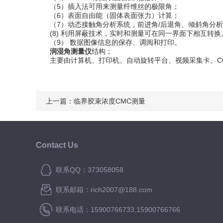
（5）插入法可用来测量纤维丝的极限角；
（6）表面自由能（固体表面张力）计算；
（7）动态接触角分析系统，前进角/后退角、倾斜角分析
(8) 利用屏蔽技术，实时和测量可在同一界面下相互转换
（9） 数据图像信息的保存、调阅和打印。
润湿角测量仪
结构；
主要由计算机、打印机、自动旋转平台、视频采集卡、CC
上一篇：
临界胶束浓度CMC测量
Contact Us
联系QQ：373058058
联系邮箱：rich2007@188.com
联系电话：15900766733,15900766766