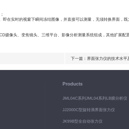
；
。即在实时的视窗下瞬间冻结图像，并直接可以测量，无须转换界面，既
D摄像头、变焦镜头、三维平台、影像分析测量系统组成，其他扩展配
下一篇：
界面张力仪的技术水平
Products
JML04C系列JML04系列LB膜分析
JJ2000C型旋转滴界面张力仪
JK99B型全自动张力仪